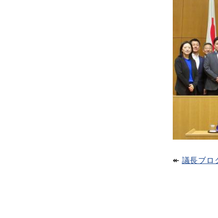
↞​
議長ブロ