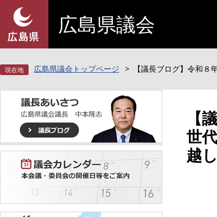
ペ
メ
広島県議会
ー
ニ
ジ
ュ
の
ー
先
を
頭
飛
広島県議会トップページ
【議長ブログ】令和８
で
ば
す
し
。
て
本
本
【
文
文
世
へ
越