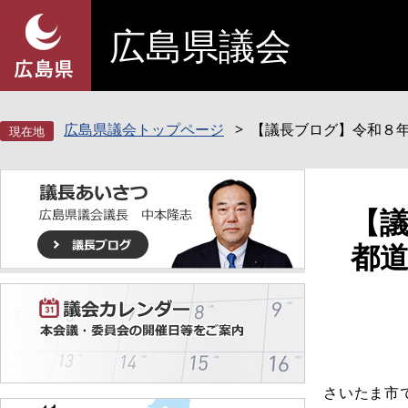
ペ
メ
広島県議会
ー
ニ
ジ
ュ
の
ー
先
を
頭
飛
広島県議会トップページ
【議長ブログ】令和８
で
ば
す
し
。
て
本
本
【
文
文
都
へ
さいたま市