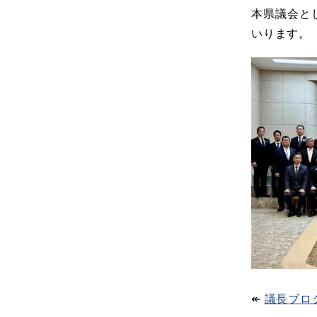
本県議会と
いります。
↞​
議長ブロ