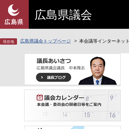
ペ
メ
広島県議会
ー
ニ
ジ
ュ
の
ー
先
を
頭
飛
広島県議会トップページ
本会議等インターネッ
で
ば
す
し
。
て
本
文
へ