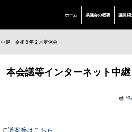
ホーム
県議会の概要
議員紹
ト中継 令和８年２月定例会
本
本会議等インターネット中継
文
印
□
議案等はこちら