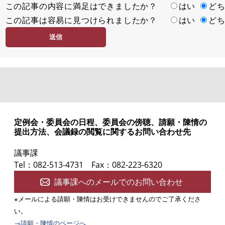
この記事の内容に満足はできましたか？
満
はい
ど
この記事は容易に見つけられましたか？
足
容
はい
ど
度
易
度
定例会・委員会の日程、委員会の傍聴、請願・陳情の
提出方法、会議録の閲覧に関するお問い合わせ先
議事課
Tel：082-513-4731
Fax：082-223-6320
議事課へのメールでのお問い合わせ
※メールによる請願・陳情はお受けできませんのでご了承くださ
い。
→請願・陳情のページへ