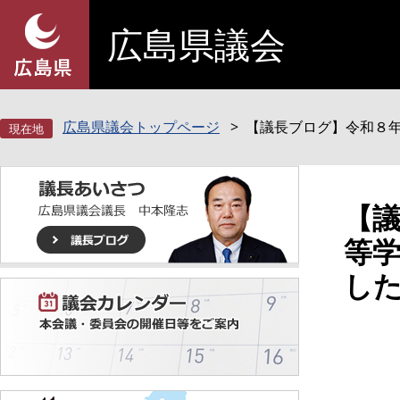
ペ
メ
広島県議会
ー
ニ
ジ
ュ
の
ー
先
を
頭
飛
広島県議会トップページ
【議長ブログ】令和８
で
ば
す
し
。
て
本
本
【
文
文
等
へ
し