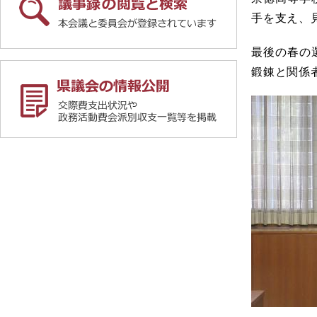
手を支え、
最後の春の
鍛錬と関係