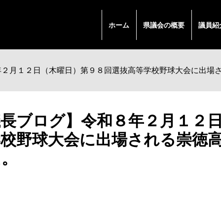
ホーム
県議会の概要
議員紹
年２月１２日（木曜日）第９８回選抜高等学校野球大会に出場
議長ブログ】令和８年２月１２
学校野球大会に出場される崇徳
た。