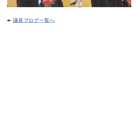
↞​
議長ブログ一覧へ