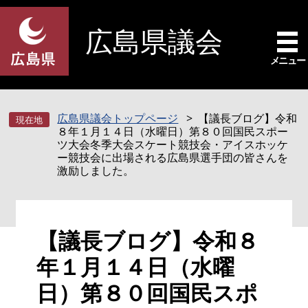
ペ
メ
ー
ニ
広島県議会
ジ
ュ
の
ー
メニュー
先
を
頭
飛
で
ば
広島県議会トップページ
【議長ブログ】令和
す
し
８年１月１４日（水曜日）第８０回国民スポー
。
て
ツ大会冬季大会スケート競技会・アイスホッケ
本
ー競技会に出場される広島県選手団の皆さんを
激励しました。
文
へ
本
【議長ブログ】令和８
文
年１月１４日（水曜
日）第８０回国民スポ