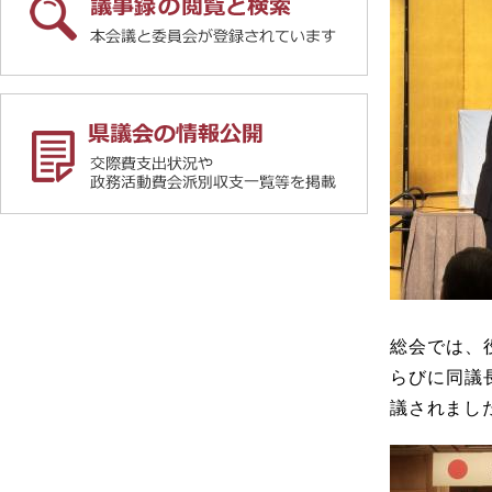
総会では、
らびに同議
議されまし