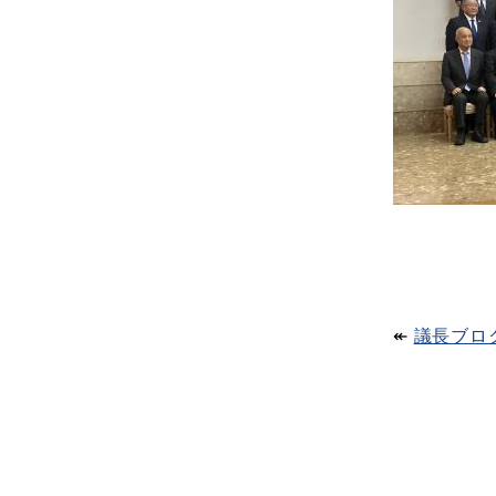
↞​
議長ブロ