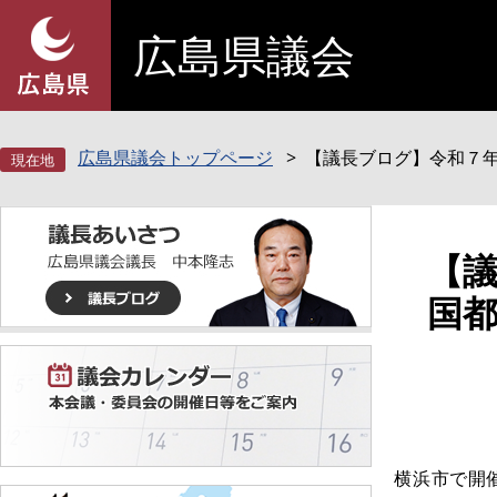
ペ
メ
広島県議会
ー
ニ
ジ
ュ
の
ー
先
を
頭
飛
広島県議会トップページ
【議長ブログ】令和７
で
ば
す
し
。
て
本
本
【
文
文
国
へ
横浜市で開