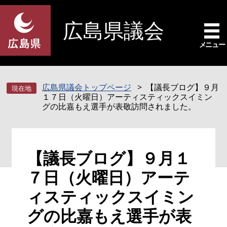
ペ
メ
ー
ニ
広島県議会
ジ
ュ
の
ー
メニュー
先
を
頭
飛
で
ば
広島県議会トップページ
【議長ブログ】９月
す
し
１７日（火曜日）アーティスティックスイミン
。
て
グの比嘉もえ選手が表敬訪問されました。
本
文
へ
本
【議長ブログ】９月１
文
７日（火曜日）アーテ
ィスティックスイミン
グの比嘉もえ選手が表