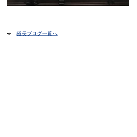
↞
議長ブログ一覧へ