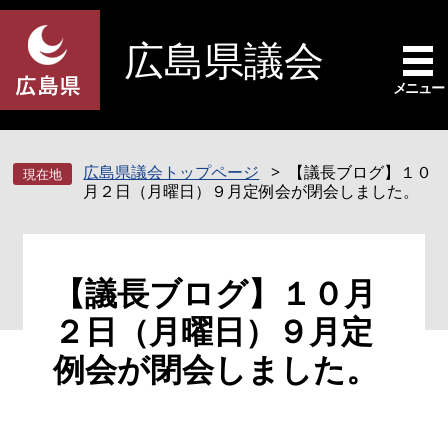
ペ
メ
ー
ニ
広島県議会
ジ
ュ
の
ー
メニュー
先
を
頭
飛
で
ば
広島県議会トップページ
【議長ブログ】１０
す
し
月２日（月曜日）９月定例会が閉会しました。
。
て
本
文
本
へ
【議長ブログ】１０月
文
２日（月曜日）９月定
例会が閉会しました。