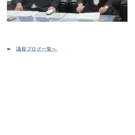
↞
議長ブログ一覧へ