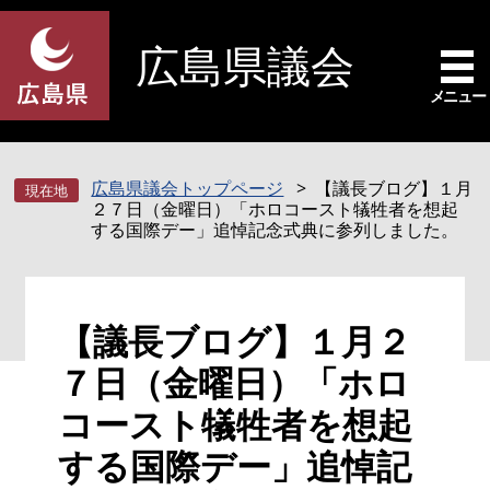
ペ
メ
ー
ニ
広島県議会
ジ
ュ
の
ー
メニュー
先
を
頭
飛
で
ば
広島県議会トップページ
【議長ブログ】１月
す
し
２７日（金曜日）「ホロコースト犠牲者を想起
。
て
する国際デー」追悼記念式典に参列しました。
本
文
へ
本
【議長ブログ】１月２
文
７日（金曜日）「ホロ
コースト犠牲者を想起
する国際デー」追悼記