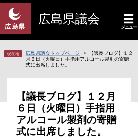
ペ
メ
ー
ニ
広島県議会
ジ
ュ
の
ー
メニュー
先
を
頭
飛
で
ば
広島県議会トップページ
【議長ブログ】１２
す
し
月６日（火曜日）手指用アルコール製剤の寄贈
。
て
式に出席しました。
本
文
へ
本
【議長ブログ】１２月
文
６日（火曜日）手指用
アルコール製剤の寄贈
式に出席しました。