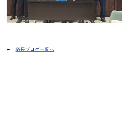
↞
議長ブログ一覧へ