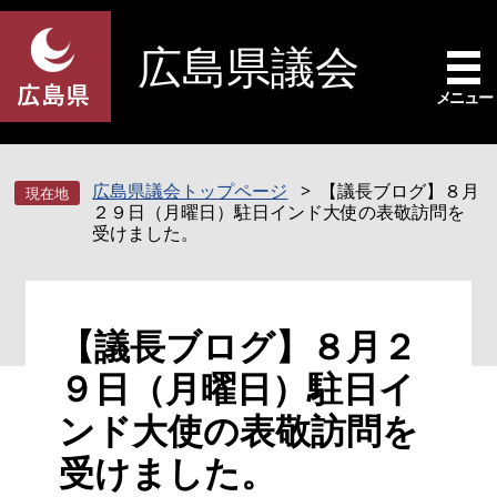
ペ
メ
ー
ニ
広島県議会
ジ
ュ
の
ー
メニュー
先
を
頭
飛
で
ば
広島県議会トップページ
【議長ブログ】８月
す
し
２９日（月曜日）駐日インド大使の表敬訪問を
。
て
受けました。
本
文
へ
本
【議長ブログ】８月２
文
９日（月曜日）駐日イ
ンド大使の表敬訪問を
受けました。