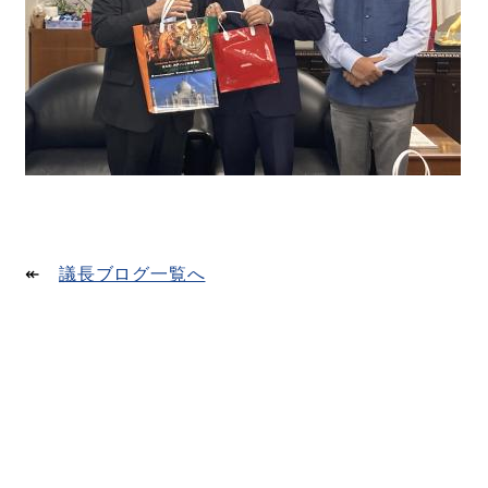
↞
議長ブログ一覧へ