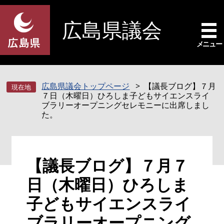
ペ
メ
ー
ニ
広島県議会
ジ
ュ
の
ー
メニュー
先
を
頭
飛
で
ば
広島県議会トップページ
【議長ブログ】７月
す
し
７日（木曜日）ひろしま子どもサイエンスライ
。
て
ブラリーオープニングセレモニーに出席しまし
本
た。
文
へ
本
【議長ブログ】７月７
文
日（木曜日）ひろしま
子どもサイエンスライ
ブラリーオープニング