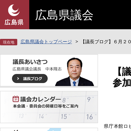
ペ
メ
広島県議会
ー
ニ
ジ
ュ
の
ー
先
を
頭
飛
広島県議会トップページ
【議長ブログ】６月２
で
ば
す
し
。
て
本
本
【
文
文
参
へ
県庁本館ロ