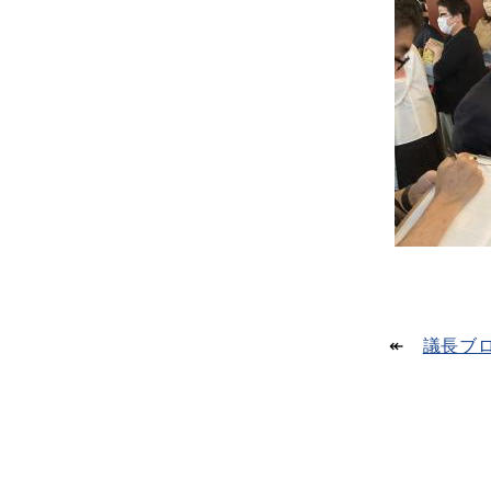
↞
議長ブ