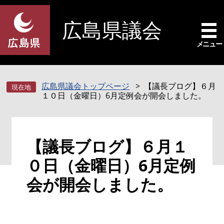
ペ
メ
ー
ニ
広島県議会
ジ
ュ
の
ー
メニュー
先
を
頭
飛
で
ば
広島県議会トップページ
【議長ブログ】６月
す
し
１０日（金曜日）6月定例会が開会しました。
。
て
本
文
本
へ
【議長ブログ】６月１
文
０日（金曜日）6月定例
会が開会しました。