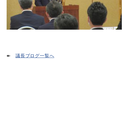
↞
議長ブログ一覧へ