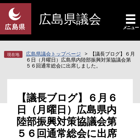
ペ
メ
ー
ニ
広島県議会
ジ
ュ
の
ー
メニュー
先
を
頭
飛
で
ば
広島県議会トップページ
【議長ブログ】６月
す
し
６日（月曜日）広島県内陸部振興対策協議会第
。
て
５６回通常総会に出席しました。
本
文
へ
本
【議長ブログ】６月６
文
日（月曜日）広島県内
陸部振興対策協議会第
５６回通常総会に出席