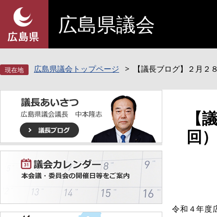
ペ
メ
広島県議会
ー
ニ
ジ
ュ
の
ー
先
を
頭
飛
広島県議会トップページ
【議長ブログ】２月２
で
ば
す
し
。
て
本
本
【
文
文
回
へ
令和４年度