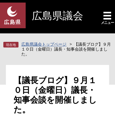
ペ
メ
ー
ニ
広島県議会
ジ
ュ
の
ー
メニュー
先
を
頭
飛
で
ば
広島県議会トップページ
【議長ブログ】９月
す
し
１０日（金曜日）議長・知事会談を開催しまし
。
て
た。
本
文
へ
本
【議長ブログ】９月１
文
０日（金曜日）議長・
知事会談を開催しまし
た。