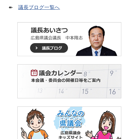
↞
議長ブログ一覧へ