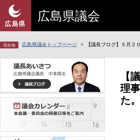
ペ
メ
広島県議会
ー
ニ
ジ
ュ
の
ー
先
を
頭
飛
広島県議会トップページ
【議長ブログ】５月２
で
ば
す
し
。
て
本
本
【
文
文
理
へ
た