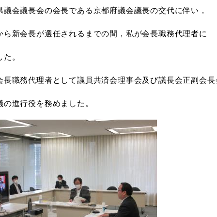
県議会議長会の会長である京都府議会議長の交代に伴い，
から新会長が選任されるまでの間，私が会長職務代理者に
した。
会長職務代理者として議員共済会理事会及び議長会正副会長
議の進行役を務めました。