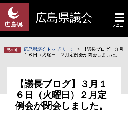
ペ
メ
ー
ニ
広島県議会
ジ
ュ
の
ー
メニュー
先
を
頭
飛
で
ば
広島県議会トップページ
【議長ブログ】３月
す
し
１６日（火曜日）２月定例会が閉会しました。
。
て
本
文
本
へ
【議長ブログ】３月１
文
６日（火曜日）２月定
例会が閉会しました。