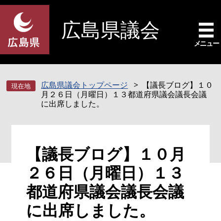
ペ
メ
ー
ニ
広島県議会
ジ
ュ
の
ー
メニュー
先
を
頭
飛
で
ば
広島県議会トップページ
【議長ブログ】１０
す
し
月２６日（月曜日）１３都道府県議会議長会議
。
て
に出席しました。
本
文
へ
本
【議長ブログ】１０月
文
２６日（月曜日）１３
都道府県議会議長会議
に出席しました。