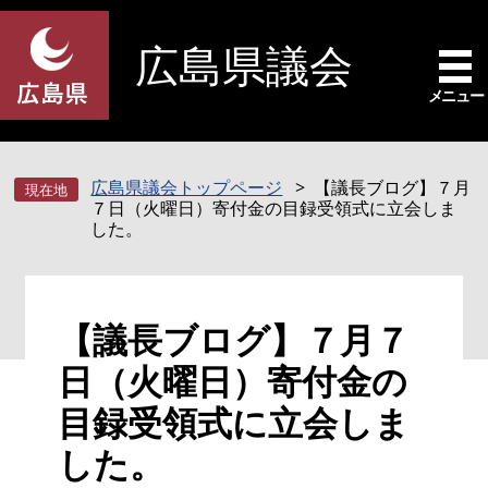
ペ
メ
ー
ニ
広島県議会
ジ
ュ
の
ー
メニュー
先
を
頭
飛
で
ば
広島県議会トップページ
【議長ブログ】７月
す
し
７日（火曜日）寄付金の目録受領式に立会しま
。
て
した。
本
文
へ
本
【議長ブログ】７月７
文
日（火曜日）寄付金の
目録受領式に立会しま
した。