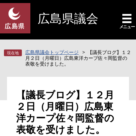
ペ
メ
ー
ニ
広島県議会
ジ
ュ
の
ー
メニュー
先
を
頭
飛
で
ば
広島県議会トップページ
【議長ブログ】１２
す
し
月２日（月曜日）広島東洋カープ佐々岡監督の
。
て
表敬を受けました。
本
文
へ
本
【議長ブログ】１２月
文
２日（月曜日）広島東
洋カープ佐々岡監督の
表敬を受けました。