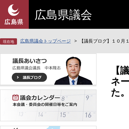
ペ
メ
広島県議会
ー
ニ
ジ
ュ
の
ー
先
を
頭
飛
広島県議会トップページ
【議長ブログ】１０月
で
ば
す
し
。
て
本
本
【
文
文
ネ
へ
た