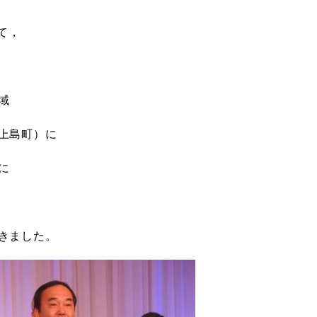
て，
域
上島町）に
に
きました。