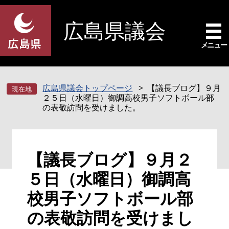
ペ
メ
ー
ニ
広島県議会
ジ
ュ
の
ー
メニュー
先
を
頭
飛
で
ば
広島県議会トップページ
【議長ブログ】９月
す
し
２５日（水曜日）御調高校男子ソフトボール部
。
て
の表敬訪問を受けました。
本
文
へ
本
【議長ブログ】９月２
文
５日（水曜日）御調高
校男子ソフトボール部
の表敬訪問を受けまし