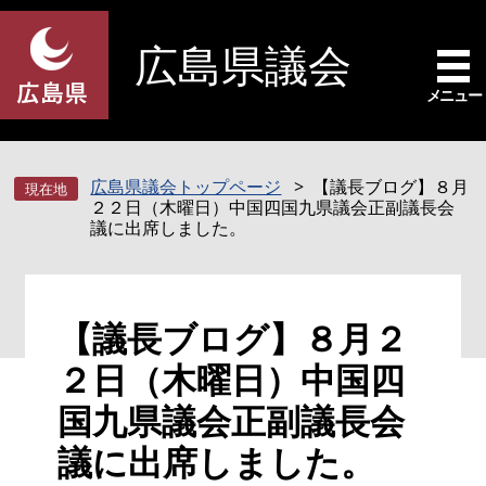
ペ
メ
ー
ニ
広島県議会
ジ
ュ
の
ー
メニュー
先
を
頭
飛
で
ば
広島県議会トップページ
【議長ブログ】８月
す
し
２２日（木曜日）中国四国九県議会正副議長会
。
て
議に出席しました。
本
文
へ
本
【議長ブログ】８月２
文
２日（木曜日）中国四
国九県議会正副議長会
議に出席しました。