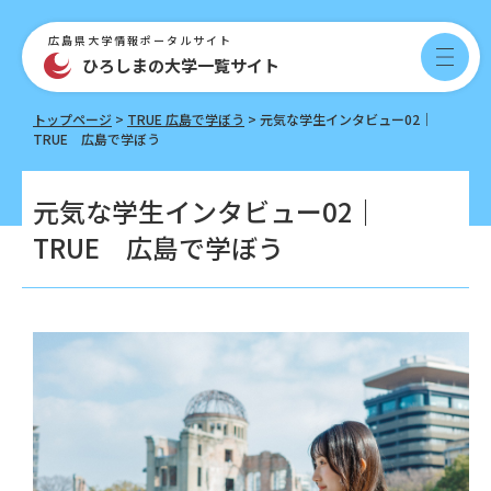
ペ
メ
ー
ニ
広島県大学情報ポータルサイト
ジ
ュ
ひろしまの大学一覧サイト
メ
の
ー
ニ
先
を
ュ
トップページ
>
TRUE 広島で学ぼう
>
元気な学生インタビュー02｜
頭
飛
ー
TRUE 広島で学ぼう
で
ば
す。
し
本
て
元気な学生インタビュー02｜
文
本
TRUE 広島で学ぼう
文
へ