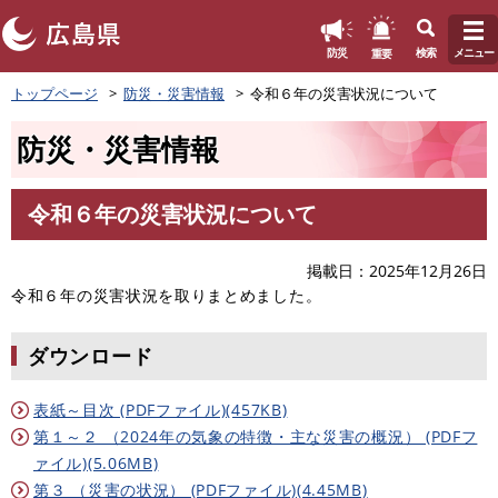
このページの本文へ
重要
防災
検索
メニュー
ペ
トップページ
防災・災害情報
令和６年の災害状況について
ー
ジ
防災・災害情報
の
先
頭
令和６年の災害状況について
で
本
す
文
。
掲載日
2025年12月26日
令和６年の災害状況を取りまとめました。
ダウンロード
表紙～目次 (PDFファイル)(457KB)
第１～２ （2024年の気象の特徴・主な災害の概況） (PDFフ
ァイル)(5.06MB)
第３ （災害の状況） (PDFファイル)(4.45MB)