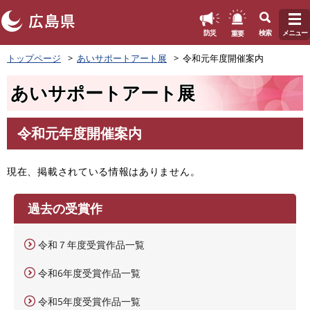
このページの本文へ
重要
防災
検索
メニュー
ペ
トップページ
あいサポートアート展
令和元年度開催案内
ー
ジ
あいサポートアート展
の
先
頭
令和元年度開催案内
で
本
す
文
。
現在、掲載されている情報はありません。
過去の受賞作
令和７年度受賞作品一覧
令和6年度受賞作品一覧
令和5年度受賞作品一覧