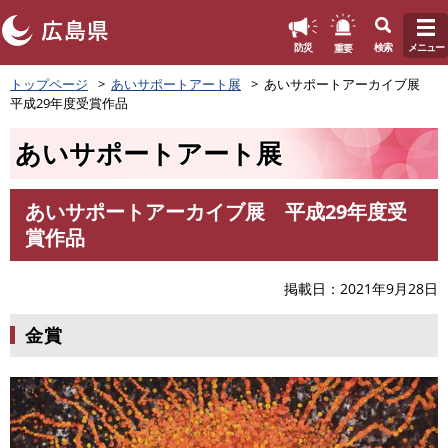
このページの本文へ
重要
防災
検索
メニュー
ペ
トップページ
あいサポートアート展
あいサポートアーカイブ展
ー
平成29年度受賞作品
ジ
の
あいサポートアート展
先
頭
で
あいサポートアーカイブ展 平成29年度受
す
本
賞作品
。
文
掲載日
2021年9月28日
金賞