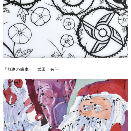
「無終の歯車」 武田 有斗