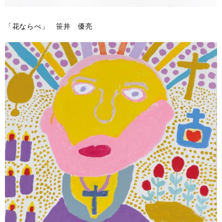
「花ならべ」 笹井 優亮