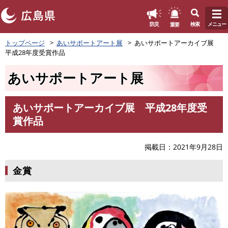
このページの本文へ
重要
防災
検索
メニュー
ペ
トップページ
あいサポートアート展
あいサポートアーカイブ展
ー
平成28年度受賞作品
ジ
の
あいサポートアート展
先
頭
で
あいサポートアーカイブ展 平成28年度受
す
本
賞作品
。
文
掲載日
2021年9月28日
金賞