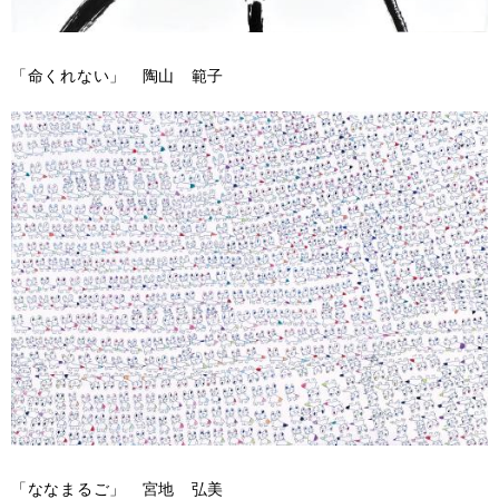
「命くれない」 陶山 範子
「ななまるご」 宮地 弘美