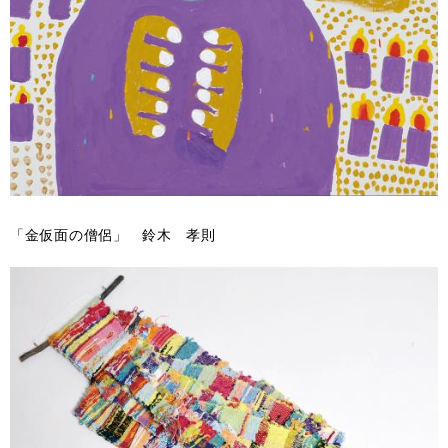
「金仮面の僧侶」 鈴木 孝則