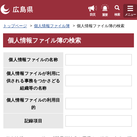
このページの本文へ
重要
防災
検索
メニュー
ペ
トップページ
個人情報ファイル簿
個人情報ファイル簿の検索
ー
ジ
個人情報ファイル簿の検索
の
本
先
文
頭
個人情報ファイルの名称
で
す
。
個人情報ファイルが利用に
供される事務をつかさどる
組織等の名称
個人情報ファイルの利用目
的
記録項目