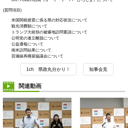
(質問項目)
米国関税措置に係る県の対応状況について
観光消費額について
トランプ大統領の被爆地訪問要請について
公明党の連立離脱について
公益通報について
南米訪問結果について
芸備線再構築協議会について
1ch 県政丸分かり！
知事会見
関連動画