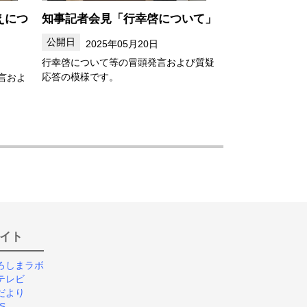
えにつ
知事記者会見「行幸啓について」
2025年05月20日
行幸啓について等の冒頭発言および質疑
応答の模様です。
言およ
イト
ろしまラボ
テレビ
だより
S