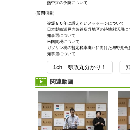
熱中症の予防について
(質問項目)
被爆８０年に訴えたいメッセージについて
日本製鉄瀬戸内製鉄所呉地区の跡地利活用に
知事選について
米国関税について
ガソリン税の暫定税率廃止に向けた与野党合
知事選について
1ch 県政丸分かり！
関連動画