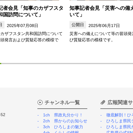
記者会見「知事のカザフスタ
知事記者会見「災害への備
和国訪問について」
いて」
2025年07月08日
2025年06月17日
のカザフスタン共和国訪問について
災害への備えについて等の冒頭発
冒頭発言および質疑応答の模様で
び質疑応答の模様です。
チャンネル一覧
広報関連サ
52
1ch 県政丸分かり！
徹底解剖！ひ
2ch 県からのお知らせ
ひろしま県民
3ch ひろしまの魅力
ひろしま県民
4ch くらしの情報
広島県公式SN