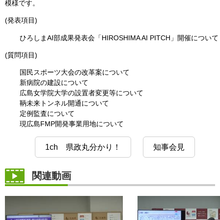
模様です。
(発表項目)
ひろしまAI部成果発表会「HIROSHIMA AI PITCH」開催について
(質問項目)
国民スポーツ大会の改革案について
新病院の建設について
広島女学院大学の設置者変更等について
鞆未来トンネル開通について
定例監査について
現広島FMP開発事業用地について
1ch 県政丸分かり！
知事会見
関連動画