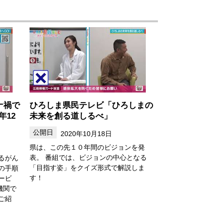
ナ禍で
ひろしま県民テレビ「ひろしまの
年12
未来を創る道しるべ」
2020年10月18日
県は、この先１０年間のビジョンを発
表。 番組では、ビジョンの中心となる
るがん
「目指す姿」をクイズ形式で解説しま
の手順
す！
ービ
機関で
ご紹