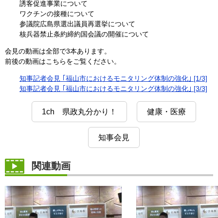
誘客促進事業について
ワクチンの接種について
参議院広島県選出議員再選挙について
核兵器禁止条約締約国会議の開催について
会見の動画は全部で3本あります。
前後の動画はこちらをご覧ください。
知事記者会見 ｢福山市におけるモニタリング体制の強化｣ [1/3]
知事記者会見 ｢福山市におけるモニタリング体制の強化｣ [3/3]
1ch 県政丸分かり！
健康・医療
知事会見
関連動画