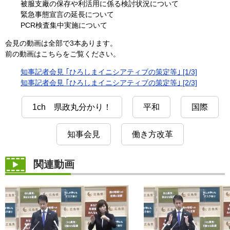
被服支廠の保存や利活用に係る検討状況について
緊急事態宣言の延長について
PCR検査集中実施について
会見の動画は全部で3本あります。
前の動画はこちらをご覧ください。
知事記者会見 ｢ひろしまイニシアティブの策定等｣ [1/3]
知事記者会見 ｢ひろしまイニシアティブの策定等｣ [2/3]
1ch 県政丸分かり！
平和
国際
知事会見
働き方改革
関連動画