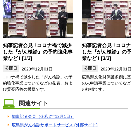
知事記者会見 ｢コロナ禍で減少
知事記者会見 ｢コロ
した『がん検診』の予約強化事
した『がん検診』の
業など｣ [1/3]
業など｣ [3/3]
2020年12月01日
2020年12月01
コロナ禍で減少した「がん検診」の予
広島県文化財保護条例に基
約強化事業についてなどの発表、およ
の未申請事案についてなど
び質疑応答の模様です。
の模様です。
関連サイト
知事記者会見（令和2年12月1日）
広島県がん検診サポートサービス (外部サイト)