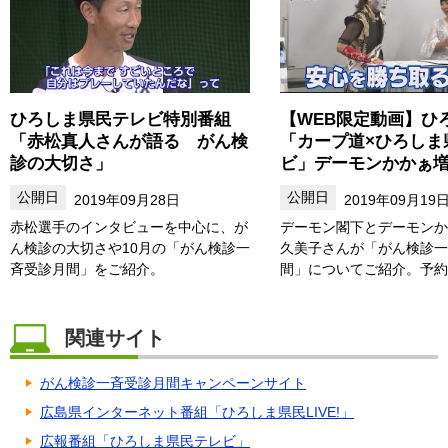
ひろしま県民テレビ特別番組
【WEB限定動画】ひ
「赤松真人さんが語る がん検
「カープ道×ひろしま
診の大切さ」
ビ」デーモンかかぁ
2019年09月28日
2019年09月19
赤松選手のインタビューを中心に、が
デーモン閣下とデーモンか
ん検診の大切さや10月の「がん検診一
久美子さんが「がん検診一
斉受診月間」をご紹介。
間」についてご紹介。予約
関連サイト
がん検診一斉受診月間キャンペーンサイト
広島県インターネット番組「ひろしま県民LIVE!」
広報番組「ひろしま県民テレビ」