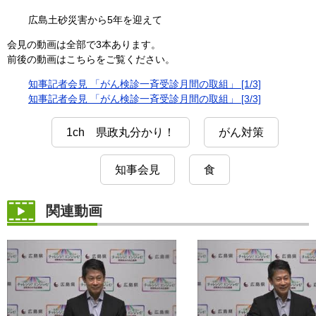
広島土砂災害から5年を迎えて
会見の動画は全部で3本あります。
前後の動画はこちらをご覧ください。
知事記者会見 「がん検診一斉受診月間の取組」 [1/3]
知事記者会見 「がん検診一斉受診月間の取組」 [3/3]
1ch 県政丸分かり！
がん対策
知事会見
食
関連動画