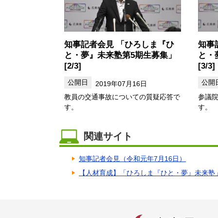
知事記者会見 「ひろしま『ひ
知事
と・夢』未来塾第5期生募集」
と・
[2/3]
[3/3]
2019年07月16日
教員の交通事故についての質疑応答で
参議
す。
す。
関連サイト
知事記者会見（令和元年7月16日）
【人材育成】「ひろしま『ひと・夢』未来塾