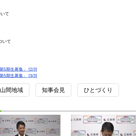
ついて
ついて
期生募集」 [2/3]
期生募集」 [3/3]
山間地域
知事会見
ひとづくり