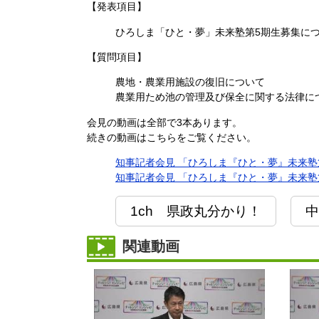
【発表項目】
ひろしま「ひと・夢」未来塾第5期生募集に
【質問項目】
農地・農業用施設の復旧について
農業用ため池の管理及び保全に関する法律に
会見の動画は全部で3本あります。
続きの動画はこちらをご覧ください。
知事記者会見 「ひろしま『ひと・夢』未来塾第5
知事記者会見 「ひろしま『ひと・夢』未来塾第5
1ch 県政丸分かり！
中
関連動画