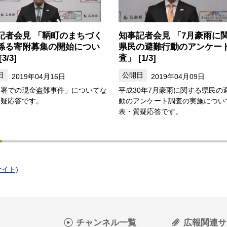
記者会見 「鞆町のまちづく
知事記者会見 「7月豪雨に
係る寄附募集の開始につい
県民の避難行動のアンケー
3/3]
査」 [1/3]
2019年04月16日
2019年04月09日
察署での現金盗難事件」についてな
平成30年7月豪雨に関する県民の
質疑応答です。
動のアンケート調査の実施につい
表・質疑応答です。
イト)
チャンネル一覧
広報関連サ