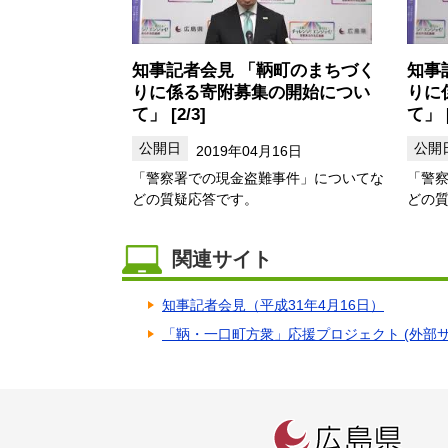
知事記者会見 「鞆町のまちづく
知事
りに係る寄附募集の開始につい
りに
て」 [2/3]
て」 [
2019年04月16日
「警察署での現金盗難事件」についてな
「警
どの質疑応答です。
どの
関連サイト
知事記者会見（平成31年4月16日）
「鞆・一口町方衆」応援プロジェクト (外部サ