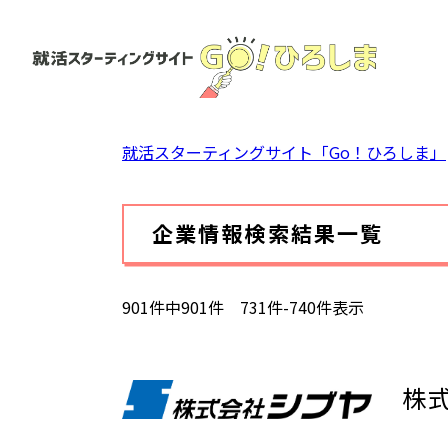
ペ
ー
ジ
の
先
頭
就活スターティングサイト「Go！ひろしま」
で
す。
本
企業情報検索結果一覧
文
901件中901件 731件-740件表示
株