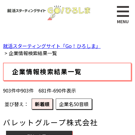
ペ
このページの本文へ
ー
ジ
の
先
頭
就活スターティングサイト「Go！ひろしま」
で
企業情報検索結果一覧
す。
本
企業情報検索結果一覧
文
903件中903件 681件-690件表示
並び替え
新着順
企業名50音順
バレットグループ株式会社