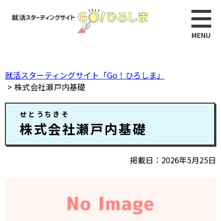
ペ
このページの本文へ
ー
ジ
の
先
頭
就活スターティングサイト「Go！ひろしま」
で
株式会社瀬戸内基礎
す。
本
せとうちきそ
文
株式会社瀬戸内基礎
掲載日
2026年5月25日