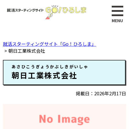
ペ
このページの本文へ
ー
ジ
の
先
頭
就活スターティングサイト「Go！ひろしま」
で
朝日工業株式会社
す。
本
あさひこうぎょうかぶしきがいしゃ
文
朝日工業株式会社
掲載日
2026年2月17日