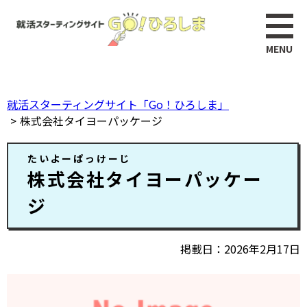
ペ
このページの本文へ
ー
ジ
の
先
頭
就活スターティングサイト「Go！ひろしま」
で
株式会社タイヨーパッケージ
す。
本
たいよーぱっけーじ
文
株式会社タイヨーパッケー
ジ
掲載日
2026年2月17日