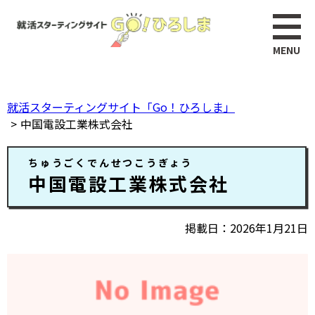
ペ
このページの本文へ
ー
ジ
の
先
頭
就活スターティングサイト「Go！ひろしま」
で
中国電設工業株式会社
す。
本
ちゅうごくでんせつこうぎょう
文
中国電設工業株式会社
掲載日
2026年1月21日