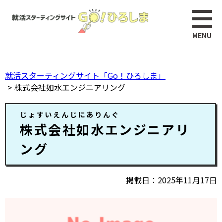
ペ
このページの本文へ
ー
ジ
の
先
頭
就活スターティングサイト「Go！ひろしま」
で
株式会社如水エンジニアリング
す。
本
じょすいえんじにありんぐ
文
株式会社如水エンジニアリ
ング
掲載日
2025年11月17日